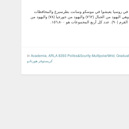
دية في روسيا يعيشوا في موسكو وسانت بطرسبرغ والمحافظات
حولها. وهناك منهم أربع مجموعات مختلفة وهي اليهود من الجبال (٧٦٢) واليهود من جورجيا (٧٨) واليهود من
In
Academia
,
ARLA 8393 Politcs&Scurity-MultipolarWrld
,
Gradua
كريستوفر هورتادو