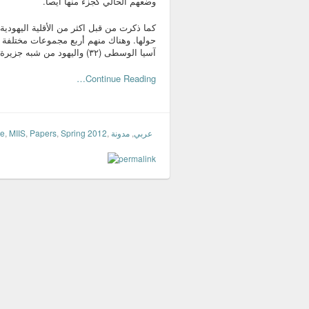
وضعهم الحالي كجزء منها ايصاً.
كما ذكرت من قبل اكثر من الأقلية اليهو
آسيا الوسطى (٣٢) واليهود من شبه جزيرة القرم (٩٠). عدد كل أربع المجموعات هو ١٥٦،٨٠٠.
Continue Reading…
te
,
MIIS
,
Papers
,
Spring 2012
,
مدونة
,
عربي