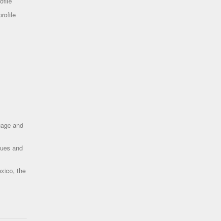
ofile
rofile
uage and
ques and
xico, the