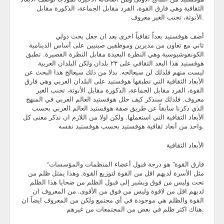
الثقافية وهي فارق القوة، الفرد مقابل الجماعة، الذكورة مقابل
Blog
الأنوثة، تجنب الغير معروف.
أضف هوفستيد بعداً ثقافياً اخرى بعد ان جعل بحث دولي
ثاني مع تعاون من مديرين وموظفين صينيين على أساس الدينامية
الكونفوشيوسية وهي النظرة البعيدة مقابل النظرة القصيرة. تطبق
هوفستيد هذا البعد الثقافي على ٢٣ بلدان ولكن البلدان العربية
ليست منهم فلذلك لن سيعالجه. بدلا من ذلك سيعالج هدا البحث عن
الأبعاد الثقافية التي تطبقها هوفستيد على البلدان العربي وهي فارق
القوة، الفرد مقابل الجماعة، الذكورة مقابل الأنوثة، تجنب الغير
معروف. فلذلك سنذكر كيف حلل هوفستيد العالم العربي في المنهج
الذي ذكرنا سابقاً عن طريق صفة هوفستيد العالم العربي بحسب
الأبعاد الثقافية التي استعملها. ولكن اولا من اللازم ان نذكر معنى كل
واحد من أبعاد ثقافية هوفستيد بحسب هوفستيد نفسه.
الأبعاد الثقافية
“فارق القوة” هو درجة قبول أعضاء المنظمات والمؤسسات
مثل الأسرة لديهم اقل من القوة لتوزيع القوة. وهذا يمثل ظلم من
تحت وليس من فوق ويشير إلى قبول الظلم من ضحايا هذا الظلم
لديهم اقل من لاقوة وليس من فوق من الأقوى. من المعروف ان
القوة والظلم هي موجودة في أي مجتمع ولكن من المعروف ايضاً ان
هناك اكثر ظلم في بعض من المجتمعات من غيرهم.