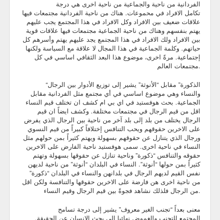
الفردانية من ناحية والجماعية من ناحية اخرى هي درجة
تكامل الافراد في محموعات. هناك من ناحية الفردانية مجتمعات فيها
علاقات ضعيف بين الافراد وكل الافراد في هذا المجتمع يجب عليهم
يهتم بنفسهم وهناك من ناحية الجماعية مجتمعات فيها علاقات قوية
بين الافراد ولك الافراد في هذا المجتمع يجد عليهم يهتم وأسرهم كل
حياتهم. وكلمة الجماعية في هذا المجال لا علاقة مع السياسة ولكنها
إجتماعية. مرةً اخرى، موضوع هذا البعد الثقافي اساسي في كل
مجتمعات العالم.
“الذكورة” مقابل “الأنوثة” يشير إلى توزيع الأدوار بين الرجال
والنساء وهي موضوع اساسي في أي مجتمع مثل الفردانية مقابل
الجماعية. بحث هوفستيد في اي بي ام كشف ان تختلف قيم النساء
اقل من قيم الرجال في مجتمعات مختلفة. وكشف ايضاً ان قيم
الرجال يختلف من بلد إلى بلد آخر من ناحية بين الرجال الذي يفرض
على الاخرين حقوقهم ويحب التنافس إختلافاً كبيراً من قيم النسوي
ورجال الذي يتنازل عن حقوقهم بسهولة ويهتم كثيراً بمن حولهم مثل
النساء في ناحية اخرى. سمى هوفستيد ناحية الفارض على الاخرين
حقوقه والتنافس “ذكورة” وناحية تنازل عن حقوقها بسهولة وتهتم
كثيراً بمن حولها “أنوثة”. النساء في البلدان “أنوثة” من ناحية لديهن
نفس القيم لديهم الرجال في بلدانهن والنساء في البلدان “ذكورة”
من ناحية اخرى هن فارضة على الاخرين حقوقها والتنافسة ولكن اقل
من الرجال فلذلك نشاهد فجوةً بين قيم الرجال وقيم النساء.
معنى بعداً “تجنب الغير معروف” يشير إلى درجة تسامح
المجتمع للتجنب والغموض نهائيا إلى بحث الانسان عن الحقيقة.