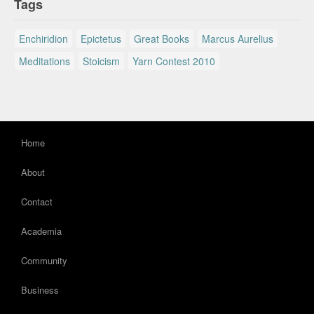
Tags
Enchiridion
Epictetus
Great Books
Marcus Aurelius
Meditations
Stoicism
Yarn Contest 2010
Home
About
Contact
Academia
Community
Business