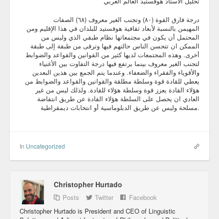
تحليل الاستاذ هوفستيد العالم العربي
درجة فارق القوة (٨٠) وتجنب الغير معروف (٦٨) الصفات
المهيمن بالنسبة لأبعاد ثقافية هوفستيد للبلدان في هذا الإقليم ومن
المحتمل أن يكون في مجتمعاتها نظام طبقي الذي وليس من
الممكن ان تتحسن الناس حالتهم فيها وترقى من طبقة إلى طبقة
أخرى. وهذه المجتمعات لديها كثير من القوانين والقواعد والضوابط
لتجنب الغير معروف بينما يرتفع فيها درجة التفاوت بين الأغنياء
والأقوياء والفقراء والضعفاء. وعندما يتم الجمع بين هذين البعدين
يعطي للقادة قوة وسلطة مطلقة والقوانين والقواعد والضوابط من
هؤلاء القادة يعزز قوة وسلطة هؤلاء للقادة. ولذلك ليس من غير
العادي ان يحصل على السلطة هؤلاء القادة عن طريق انتفاضة
مسلحة وليس عن طريق الدبلوماسية أو انتخابات ديمقراطية.
In
Uncategorized
Christopher Hurtado
Posts
Twitter
Facebook
Christopher Hurtado is President and CEO of Linguistic