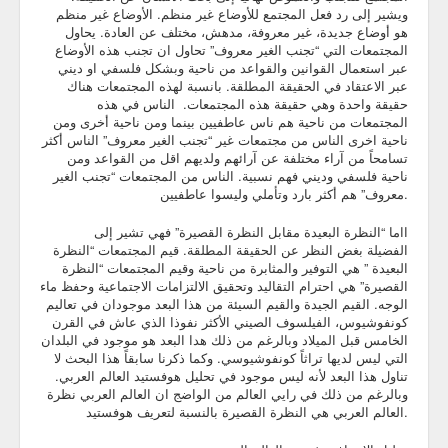
ويشير إلى رد فعل المجتمع للأوضاع غير منظم. الأوضاع غير منظم
هو أوضاع جديدة، غير معروفة، مدهش، مختلف عن العادة. يحاول
المجتمعات التي “تجنب الغير معروف” تحاول ان تجنب هذه الأوضاع
عبر استعمال القوانين والقواعد من ناحية وبشكل فلسفي او ديني
عبر الاعتقاد في الحقيقة المطلقة. بانسبة لهذه المجتمعات هناك
حقيقة واحدة وهي حقيقة هذه المجتمعات. الناس في هذه
المجتمعات من ناحية هم ناس عاطفيين بينما ومن ناحية أخرى ومن
ناحية اخرى الناس من مجتمعات غير “تجنب الغير معروف” الناس أكثر
تسامحاً من آراء مختلفة عن آرائهم ولديهم اقل من القواعد ومن
ناحية فلسفي وديني فهم نسبية. الناس من المجتمعات “تجنب الغير
معروف” هم أكثر بارد وتأملي وليسوا عاطفيين.
ااما “النظرة البعيدة مقابل النظرة القصيرة” فهي تشير إلى
الفضيلة بغض النظر عن الحقيقة المطلقة. قيم المجتمعات “النظرة
البعيدة ” هي التوفير والمثابرة من ناحية وقيم المجتمعات “النظرة
القصيرة” هي احترام التقاليد وتحقيق الالتزامات الاجتماعية وحفظ ماء
الوجه. القيم الجيدة والقيم السيئة من هذا البعد موجودان في تعاليم
كونفوشيوس، الفيلسوف الصيني الأكثر نفوذا الذي عاش في القرن
الخامس قبل الميلاد وبالرغم من ذلك هدا البعد هو موجود في البلدان
التي ليس لديها تراثاً كونفوشيوسي. وكما ذكرنا سابقاً هذا البحث لا
تناول هذا البعد لأنه ليس موجود في تحليل هوفستيد العالم العربي.
وبالرغم من ذلك في رايي العالم من الواضج ان العالم العربي نظرة
العالم العربي هي النظرة القصيرة بالنسبة لتعريف هوفستيد.