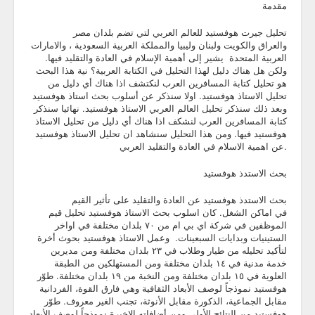
مقدمة
Community
تحليل جيرت هوفستيد للعالم العربي لتي تضم بلدان مصر
والعراق والكويت ولبنان وليبيا والمملكة العربية السعودية ، والامارات
Business
العربية المتحدة يشير إلى أهمية الإسلام في العادة والتقليد فيها.
ولكن هل هناك دليل لهذا التحليل في الكتابة العربية؟ نية هذا البحث
Keynotes
هو تحليل كتابة المسافرين العرب لنكتشف اذا هناك أي دليل من
تحليل الاستاذ هوفستيد. اولا سنذكر عن أسلوب بحث استاذ هوفستيد
Seminars
وبعد ذلك سنذكر تحليل العالم العربي الاستاذ هوفستيد. نهائيا سنذكر
كتابة المسافرين العرب لنشكف اذا هناك أي دليل من تحليل الاستاذ
هوفستيد فيها. ومن هذا التحليل سنشاهد ان تحليل الاستاذ هوفستيد
Family
عن اهمية الاسلام في العادة والتقليد العربي.
Personal
بحث الاستدذ هوفستيد
Poetry
بحث الاستدذ هوفستيد عن العادة والتقليد على تأثير القيم
في اماكن الشغل. كان اسلوب بحث الاستاذ هوفستيد تحليل قيم
Quotes
الموظفين في شركة اي بي ام من ٧٠ بلدان مختلفة في اواخر
الستينيات وبدايات السبعينات. وعمل الاستاذ هوفستيد بحوث أخرة
Reading
لتأكيد تحليله من طيار وطلاب في ٢٣ بلدان مختلفة ومن مديرين
خدمة مدنية في ١٤ بلدان مختلفة ومن المستهلكين من الطبقة
Resume
العلوية في ١٥ بلدان مختلفة ومن النخبة من ١٩ بلدان مختلفة. طوّر
هوفستيد نموذجاً لوصف الأبعاد الثقافية وهي فارق القوة، الفردانية
مقابل الجماعية، الذكورة مقابل الأنوثة، تجنب الغير معروف. طوّر
Tools
هوفستيد من النتائج الأولى ومن أضافاته الاخيرة نموذجاً لوصف الأبعاد