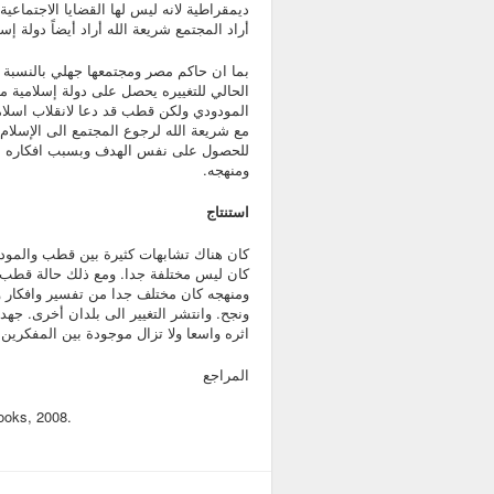
ديمقراطية لانه ليس لها القضايا الاجتماعي
أراد المجتمع شريعة الله أراد أيضاً دولة إسل
بما ان حاكم مصر ومجتمعها جهلي بالنسبة
الحالي للتغييره يحصل على دولة إسلامية م
المودودي ولكن قطب قد دعا لانقلاب اسل
مع شريعة الله لرجوع المجتمع الى الإسلا
للحصول على نفس الهدف وبسبب افكاره ا
ومنهجه.
استنتاج
كان هناك تشابهات كثيرة بين قطب والمودو
كان ليس مختلفة جدا. ومع ذلك حالة قطب 
ومنهجه كان مختلف جدا من تفسير وافكار وم
ونجح. وانتشر التغيير الى بلدان أخرى. ج
اثره واسعا ولا تزال موجودة بين المفكرين 
المراجع
ooks, 2008.