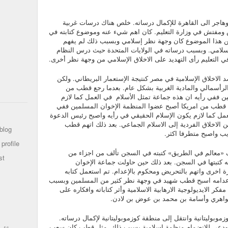
جر الى القاهرة للإكمال درساته. خلص هناك درسات غربية
 ومفتش في وزارة التعليم. كان اهم شيء عنه وموضوع كتابته في
 عن هذا الموضوع كان وجهة نظر إسلامي وبسبب ذلك لم يفهم
أسلامي. وبسبب درساته في الولايات المتحدة حيث درس النظام
 التعليم رأى التهديد على الاخلاق الإسلامي من وجهة نظر أخرى.
الاخلاق الإسلامية في مصر كنتيجة الإستعمار البريطاني. ولكن
 والرأسمالي والمادية الغربية بشكل عام. بعدما رجع قطب من
ن ففي رأيه ان هذه جماعة تمثل الأسلام في العمل كما لازم
جع قطب من امريكا أصبح عضوا المنظمة الإخوان المسلمين ففي
مل كما لازم يكون الإسلام الحقيقي في رأيه واصبح رئيس الدعوة
ن الاخلاق الفردية إلى الاسلام الجماعي. بعد ذلك اتهم قطب
blog
 واصبح متطرفا اكثر.
profile
 «معالم في الطريق» كتبته في السجن تألف من اجزاء من
st
 كتبتها في السجن. بعد ذلك حين حاولت جماعة الإخوان
اخرى واتهم بالتحريض ومحكوم بالإعدام. تم استعمل كتابه
عدامه اسبح قطب شهيد في وجهة نظر كثير من المسلمين وبسبب
فكر الايديولوجية الارهابية الاسلامية وأثر كتاباته وافكاره على
واهري وأسامة بن محمد بن عوض بن لادن.
بوليتانية وانتقل إلى منطقة كوزموبوليتانية لإكمال درساته.
دعي للانضمام منظمة إسلامية بسبب ذلك. مثل قطب كان سعب