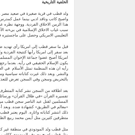
الخلفية التاريخية
ولد قطب في قرية صغيرة في صعيد مصر وها
واصبح كاتب وناقد ادبي بينما عمل كمدرس
هذا الزمن الاخلاق الفردية. ووجهة نظره
سبب غياب الاخلاق الإسلامية في بيءته ال
التعليمي الامريكي وحصل على ماجستيره في
قبل ما سفر قطب إلى امريكا رأى تهديد ضد 
بعد سفر إلى امريكا رأىها كنتيجة الفردية
امريكا أصبح عضوا جماعة الإخوان المسلمي
يكون الإسلام الحقيقي في رأيه. بعدما ر
رأيه ان هذه المنظمة تمثل الأسلام في الع
والنشر. وبعد ذلك غيرت كتاباته سياسية وم
بالتحريض وسجن وفي السجن تعرض للتعذيب
بعد اطلاقه من السجن نشر كتابه المتطرف
تفسيره القرآن «في ظلال القرآن» ورسائله
المسلمين لقتل عبد الناصر سجن قطب مرة 
«معالم في الطريق» كشهادة ضده. وبعد أ
ذلك انتشر كتاباته واثاره. اليوم يعتبر قطب م
متطرفين كثيرين مثل أيمن محمد ربيع الظ
مثل قطب ولد المودودي في منطقة غير كوزمو
مثل قطب اصبح معروف المودودي ككاتب و