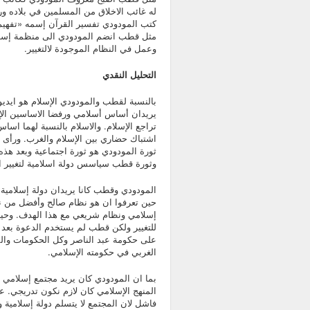
له غائب الاخلاق من المسلمين في بلاده و
كتب المودودي تفسير القرآن إسمه «تفهيم
مثل قطب انضم المودودي الى منظمة إ
وعمل في النظام الموجودة لالتغيير.
التحليل النقدي
بالنسبة لقطب والمودودي الإسلام هو ايديول
يريدان أساس أسلامي ورفضا الاساسين الإ
تراجع الإسلام. والاسلام بالنسبة لهما اسا
اشتباك حضاري بين الإسلام والغرب. ورأى الا
ثورة المودودي هو ثورة اجتماعية وبعد هذه 
وثورة قطب سياسس دولة اسلامية لتغيير ال
المودودي وقطب كانا يريدان دولة إسلامية م
حين تعرفوا ان هو نظام صالح وأفضل من ن
إسلامي ونظام شريعي مع هذا الهدف. وح
للتغيير ولكن قطب لم يستخدم الدعوة بعد 
على حكومة عبد الناصر وكل الحكومات والم
الغربي في حكومته الإسلامي.
بما ان المودودي كان يريد مجتمع إسلامي ق
المنهج الإسلامي كان لازم نكون تدريجي. 
فاشل لان المجتمع لا يتسلم دولة إسلامية و