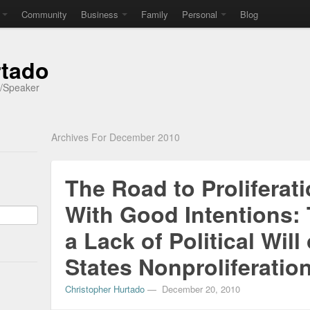
Community
Business
Family
Personal
Blog
rtado
r/Speaker
Archives For December 2010
The Road to Proliferat
With Good Intentions: 
a Lack of Political Will
States Nonproliferation
Christopher Hurtado
—
December 20, 2010