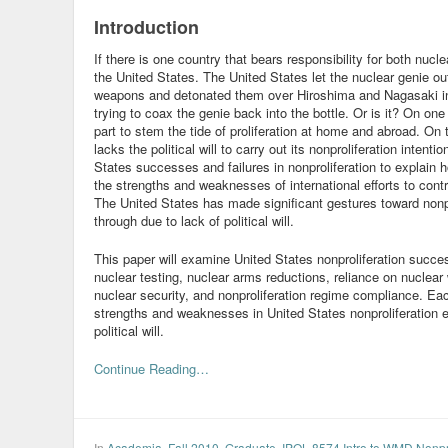
Introduction
If there is one country that bears responsibility for both nuclea
the United States. The United States let the nuclear genie out 
weapons and detonated them over Hiroshima and Nagasaki in
trying to coax the genie back into the bottle. Or is it? On one
part to stem the tide of proliferation at home and abroad. On 
lacks the political will to carry out its nonproliferation intent
States successes and failures in nonproliferation to explain 
the strengths and weaknesses of international efforts to contr
The United States has made significant gestures toward nonpr
through due to lack of political will.
This paper will examine United States nonproliferation succes
nuclear testing, nuclear arms reductions, reliance on nuclear 
nuclear security, and nonproliferation regime compliance. Ea
strengths and weaknesses in United States nonproliferation ef
political will.
Continue Reading…
In
Academia
,
Fall 2010
,
Graduate
,
IPOL 8574 Intro to WMD Nonpro