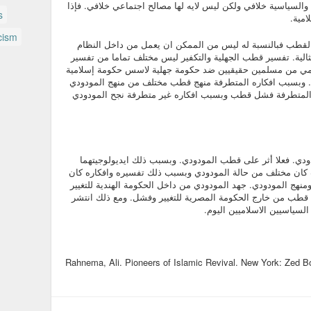
ة والسياسية خلافي ولكن ليس لايه لها مصالح اجتماعي خلافي. فإذا
s
امية.
cism
 لقطب فبالنسبة له ليس من الممكن ان يعمل من داخل النظام
ثالية. تفسير قطب الجهلية والتكفير ليس مختلف تماما من تفسير
امي من مسلمين حقيقيين ضد حكومة جهلية لاسس حكومة إسلامية
م. وبسبب افكاره المتطرفة منهج قطب مختلف من منهج المودودي
لمتطرفة فشل قطب وبسبب افكاره غير متطرفة نجح المودودي
دي. فعلا أثر على قطب المودودي. وبسبب ذلك ايديولوجيتهما
كان مختلف من حالة المودودي وبسبب ذلك تفسيره وافكاره كان
نهج المودودي. جهد المودودي من داخل الحكومة الهندية للتغيير
هد قطب من خارج الحكومة المصرية للتغيير وفشل. ومع ذلك انتشر
السياسيين الاسلاميين اليوم.
Rahnema, Ali. Pioneers of Islamic Revival. New York: Zed B