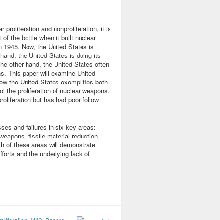
r proliferation and nonproliferation, it is
of the bottle when it built nuclear
 1945. Now, the United States is
 hand, the United States is doing its
the other hand, the United States often
ions. This paper will examine United
how the United States exemplifies both
ol the proliferation of nuclear weapons.
oliferation but has had poor follow
ses and failures in six key areas:
weapons, fissile material reduction,
ch of these areas will demonstrate
forts and the underlying lack of
liferation
,
MIIS
,
Papers