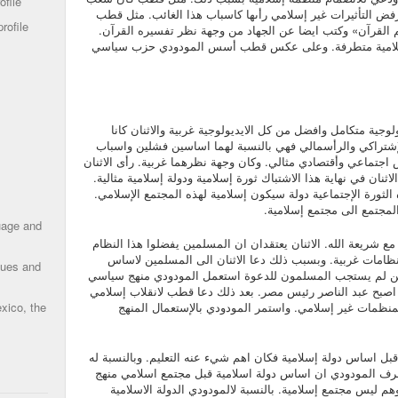
ofile
رفض التأثيرات غير إسلامي رأىها كاسباب هذا الغائب. مثل قطب
rofile
 القرآن» وكتب ايضا عن الجهاد من وجهة نظر تفسيره القرآن.
سلامية متطرفة. وعلى عكس قطب أسس المودودي حزب سياسي
وجية متكامل وافضل من كل الايديولوجية غربية والاثنان كانا
شتراكي والرأسمالي فهي بالنسبة لهما اساسين فشلين واسباب
س اجتماعي وأقتصادي مثالي. وكان وجهة نظرهما غربية. رأى الاثنان
ثنان في نهاية هذا الاشتباك ثورة إسلامية ودولة إسلامية مثالية.
الثورة الإجتماعية دولة سيكون إسلامية لهذه المجتمع الإسلامي.
مجتمع الى مجتمع إسلامية.
uage and
ع شريعة الله. الاثنان يعتقدان ان المسلمين يفضلوا هذا النظام
ظامات غربية. وبسبب ذلك دعا الاثنان الى المسلمين لاساس
ques and
ين لم يستجب المسلمون للدعوة استعمل المودودي منهج سياسي
اصبح عبد الناصر رئيس مصر. بعد ذلك دعا قطب لانقلاب إسلامي
نظمات غير إسلامي. واستمر المودودي بالإستعمال المنهج
xico, the
بل اساس دولة إسلامية فكان اهم شيء عنه التعليم. وبالنسبة له
عرف المودودي ان اساس دولة اسلامية قبل مجتمع اسلامي منهج
هم ليس مجتمع إسلامية. بالنسبة لالمودودي الدولة الاسلامية