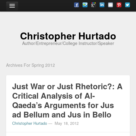
Home
Christopher Hurtado
About
Author/Entrepreneur/College Instructor/Speaker
Biography
Testimonials
Archives For Spring 2012
Contact
Just War or Just Rhetoric?: A
Academia
Critical Analysis of Al-
Articles
Qaeda’s Arguments for Jus
Books
ad Bellum and Jus in Bello
CV
Christopher Hurtado
—
May 18, 2012
Papers