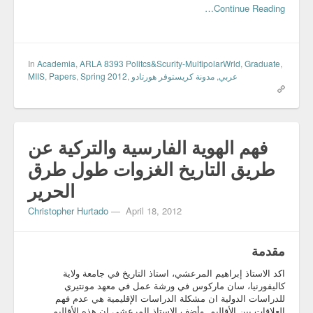
Continue Reading…
In
Academia
,
ARLA 8393 Politcs&Scurity-MultipolarWrld
,
Graduate
,
MIIS
,
Papers
,
Spring 2012
,
مدونة كريستوفر هورتادو
,
عربي
فهم الهوية الفارسية والتركية عن
طريق التاريخ الغزوات طول طرق
الحرير
Christopher Hurtado
—
April 18, 2012
مقدمة
اكد الاستاذ إبراهيم المرعشي، استاذ التاريخ في جامعة ولاية
كاليفورنيا، سان ماركوس في ورشة عمل في معهد مونتيري
للدراسات الدولية ان مشكلة الدراسات الإقليمية هي عدم فهم
العلاقات بين الأقاليم. وأضف الاستاذ المرعشي ان هذه الأقاليم