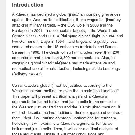
Introduction
Community
Al-Qaeda has declared a global “jihad,” announcing grievances
against the West as its justification. It has waged its “jihad” by
Business
attacking military targets, – the USS Cole in 2000 and the
Pentagon in 2001 – noncombatant targets, – the World Trade
Keynotes
Center in 1993 and 2001, a Philippine airlines flight in 1994, and
two Germans in Libya in 1994 – and targets of arguably less
Seminars
distinct character – the US embassies in Nairobi and Dar es
Salaam in 1998. The death toll so far includes fewer than 200
Family
combatants and more than 3,500 non-combatants. Also, in
waging its global “jihad,” al-Qaeda has made extensive and
methodical use of terrorist tactics, including suicide bombings
Personal
(Bellamy 146-47).
Poetry
Can al-Qaeda’s global “jihad” be justified according to the
Western just war tradition, or even the Islamic jihad tradition?
Quotes
This paper will present a critical analysis of al-Qaeda’s
arguments for jus ad bellum and jus in bello in the context of
Reading
the Western just war tradition and the Islamic jihad tradition. It
will first describe the two traditions, then compare and contrast
Resume
them. Next, I will outline common justifications for terrorism.
Following, it will examine al-Qaeda’s arguments for jus ad
bellum and jus in bello. Then, it will offer a critical analysis of
Tools
those arguments. Finally, it will offer conclusions and