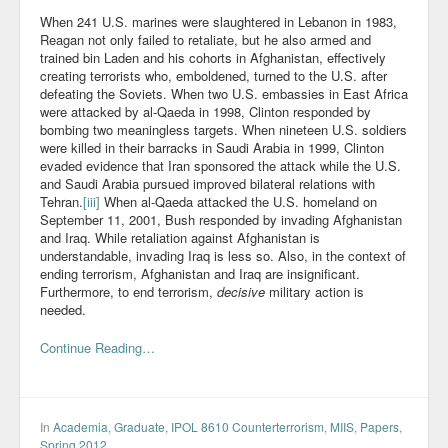
When 241 U.S. marines were slaughtered in Lebanon in 1983,
Reagan not only failed to retaliate, but he also armed and
trained bin Laden and his cohorts in Afghanistan, effectively
creating terrorists who, emboldened, turned to the U.S. after
defeating the Soviets. When two U.S. embassies in East Africa
were attacked by al-Qaeda in 1998, Clinton responded by
bombing two meaningless targets. When nineteen U.S. soldiers
were killed in their barracks in Saudi Arabia in 1999, Clinton
evaded evidence that Iran sponsored the attack while the U.S.
and Saudi Arabia pursued improved bilateral relations with
Tehran.
[iii]
When al-Qaeda attacked the U.S. homeland on
September 11, 2001, Bush responded by invading Afghanistan
and Iraq. While retaliation against Afghanistan is
understandable, invading Iraq is less so. Also, in the context of
ending terrorism, Afghanistan and Iraq are insignificant.
Furthermore, to end terrorism,
decisive
military action is
needed.
Continue Reading…
In
Academia
,
Graduate
,
IPOL 8610 Counterterrorism
,
MIIS
,
Papers
,
Spring 2012