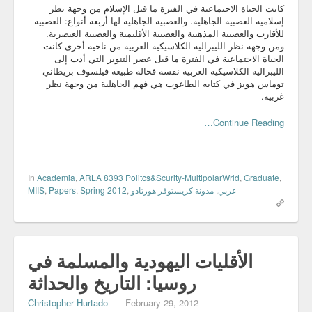
كانت الحياة الاجتماعية في الفترة ما قبل الإسلام من وجهة نظر
إسلامية العصبية الجاهلية. والعصبية الجاهلية لها أربعة أنواع: العصبية
للأقارب والعصبية المذهبية والعصبية الأقليمية والعصبية العنصرية.
ومن وجهة نظر الليبرالية الكلاسيكية الغربية من ناحية أخرى كانت
الحياة الاجتماعية في الفترة ما قبل عصر التنوير التي أدت إلى
الليبرالية الكلاسيكية الغربية نفسه فحالة طبيعة فيلسوف بريطاني
توماس هوبز في كتابه الطاغوت هي فهم الجاهلية من وجهة نظر
غربية.
Continue Reading…
In
Academia
,
ARLA 8393 Politcs&Scurity-MultipolarWrld
,
Graduate
,
MIIS
,
Papers
,
Spring 2012
,
مدونة كريستوفر هورتادو
,
عربي
الأقليات اليهودية والمسلمة في
روسيا: التاريخ والحداثة
Christopher Hurtado
—
February 29, 2012