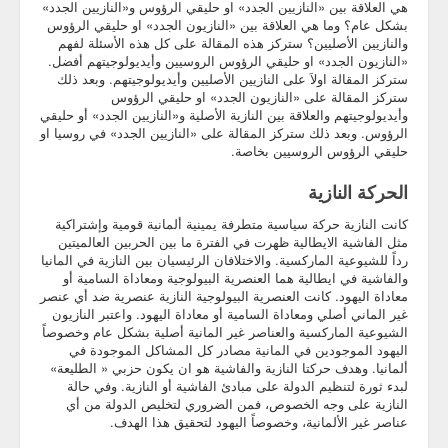
هي العلاقة بين «النازيين الجدد» او حليقي الرؤوس و«النازيين الجدد»
بشكل عام؟ وما هي العلاقة بين «النازيون الجدد» او حليقي الرؤوس
والنازيين الأصليين؟ ستركز هذه المقالة على كل هذه الأسئلة لفهم
«النازيون الجدد» او حليقي الرؤوس الروسيين وأيديولوجيتهم أفضل.
ستركز المقالة اولاَ على النازيين الأصليين وأيديولوجيتهم. وبعد ذلك
ستركز المقالة على «النازيون الجدد» او حليقي الرؤوس
وأيديولوجيتهم والعلاقة بين النازية الأصلية و«النازيين الجدد» أو حليقي
الرؤوس. وبعد ذلك ستركز المقالة على «النازيين الجدد» في روسيا او
حليقي الرؤوس الروسيين بخاصة.
الحركة النازية
كانت النازية حركة سياسية متطرفة يمينية ألمانية قومية وإشتراكية
مثل الفاشية الايطالية ظهرت في الفترة ما بين الحربين العالميتين
رداً للشيوعية الماركسية. والاختلافان الرئيسيان بين النازية في المانيا
والفاشية في ايطالية هما العنصرية البيولوجية ومعاداة السامية أو
معاداة اليهود. كانت العنصرية البيولوجية النازية عنصرية ضد أي عنصر
غير الماني أصلي ومعاداة السامية أو معاداة اليهود. واعتبر النازيون
الشيوعية الماركسية والعناصر غير المانية أصلية بشكل عام وخصوصاً
اليهود الموجودين في المانية مصادر كل المشاكل الموجودة في
ألمانيا. وهدف حركتا النازية والفاشية هو ان يكون حزبي « الطليعة»
لبدء ثورة لتنظيم الدولة على مبادئ الفاشية أو النازية. وفي حالة
النازية على وجه الخصوص، فمن الضروري لتخليص الدولة من أي
عناصر غير الألمانية، وخصوصاً اليهود لتحقيق هذا الهدف.