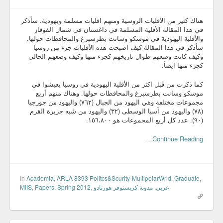
هناك كثير من الاقليات الروسية ومنهم اقليات مسلمة ويهودية. سأذكر
في هذا المقالة الأقلية المسلمة في داغستان في شمال القوقاز
والأقلية اليهودية في موسكو وسانت بطرسبرغ والمحافظات حولها.
سأذكر في هذا المقالة كيف اصبحت هذه الأقليات جزء من روسيا
وكيف كانت وضعهم طوال تاريخهم كجزء منها وكيف وضعهم الحالي
كجزء منها ايصاً.
كما ذكرت من قبل اكثر من الأقلية اليهودية في روسيا يعيشوا في
موسكو وسانت بطرسبرغ والمحافظات حولها. وهناك منهم أربع
مجموعات مختلفة وهي اليهود من الجبال (٧٦٢) واليهود من جورجيا
(٧٨) واليهود من آسيا الوسطى (٣٢) واليهود من شبه جزيرة القرم
(٩٠). عدد كل أربع المجموعات هو ١٥٦،٨٠٠.
Continue Reading…
In
Academia
,
ARLA 8393 Politcs&Scurity-MultipolarWrld
,
Graduate
,
MIIS
,
Papers
,
Spring 2012
,
مدونة كريستوفر هورتادو
,
عربي