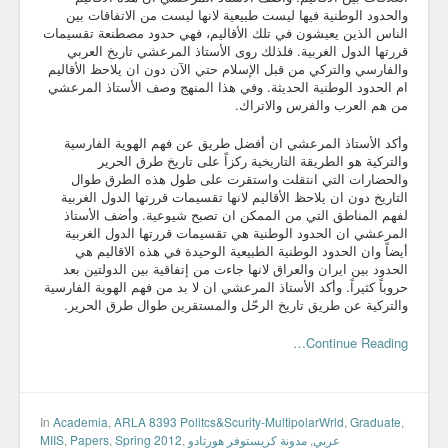
والحدود الوطنية فيها ليست طبيعية لانها ليست من الاتفاقات بين
الناس الذين يعيشون في تلك الأقاليم، فهي حدود مصطنعة تقسيمات
قررتها الدول الغربية. فلذلك روى الأستاذ المرعشي تاريخ العربي
والفارسي والتركي من قبل الإسلام حتي الآن دون ان يلاحظ الأقاليم
ام الحدود الوطنية الحديثة. وفي هذا المنهج وصف الأستاذ المرعشي
من هم العرب والفرس والاتراك.
وأكد الأستاذ المرعشي ان أفضل طريق عن فهم الهوية الفارسية
والتركية هو الطريقة التاريخية ركزاً على تاريخ طرق الحرير
والحضارات التي انتقلت واستقرت على طول هذه الطرق طوال
التاريخ دون ان يلاحظ الأقاليم لانها تقسيمات قررتها الدول الغربية
لفهم المناطق التي من الممكن ان تصبح شيوعية. وأضف الأستاذ
المرعشي ان الحدود الوطنية هي تقسيمات قررتها الدول الغربية
أيضاً وان الحدود الوطنية الطبيعية الوحيدة في هذه الاقاليم هي
الحدود بين ايران والعراق لانها جاءت من إتفاقية بين الدولتين بعد
حروباً كثيراً. وأكد الأستاذ المرعشي ان لا بد من فهم الهوية الفارسية
والتركية عن طريق تاريخ الرحّل والمستقرين طوال طرق الحرير.
Continue Reading…
In
Academia
,
ARLA 8393 Politcs&Scurity-MultipolarWrld
,
Graduate
,
MIIS
,
Papers
,
Spring 2012
,
مدونة كريستوفر هورتادو
,
عربي