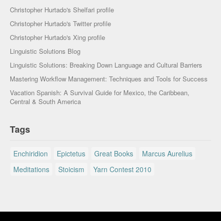
Christopher Hurtado's Shelfari profile
Christopher Hurtado's Twitter profile
Christopher Hurtado's Xing profile
Linguistic Solutions Blog
Linguistic Solutions: Breaking Down Language and Cultural Barriers
Mastering Workflow Management: Techniques and Tools for Success
Vacation Spanish: A Survival Guide for Mexico, the Caribbean,
Central & South America
Tags
Enchiridion
Epictetus
Great Books
Marcus Aurelius
Meditations
Stoicism
Yarn Contest 2010