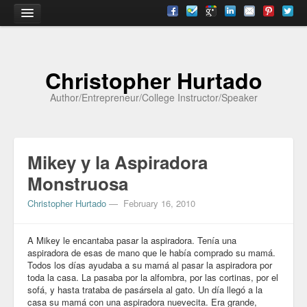
Home
Christopher Hurtado
About
Author/Entrepreneur/College Instructor/Speaker
Biography
Testimonials
Mikey y la Aspiradora
Contact
Monstruosa
Academia
Christopher Hurtado
—
February 16, 2010
Articles
A Mikey le encantaba pasar la aspiradora. Tenía una
Books
aspiradora de esas de mano que le había comprado su mamá.
Todos los días ayudaba a su mamá al pasar la aspiradora por
CV
toda la casa. La pasaba por la alfombra, por las cortinas, por el
sofá, y hasta trataba de pasársela al gato. Un día llegó a la
Papers
casa su mamá con una aspiradora nuevecita. Era grande,