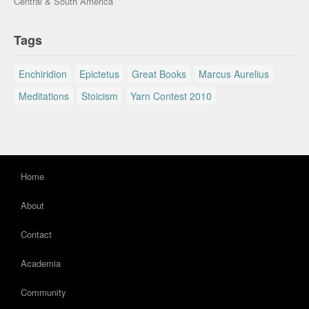
Central & South America
Tags
Enchiridion
Epictetus
Great Books
Marcus Aurelius
Meditations
Stoicism
Yarn Contest 2010
Home
About
Contact
Academia
Community