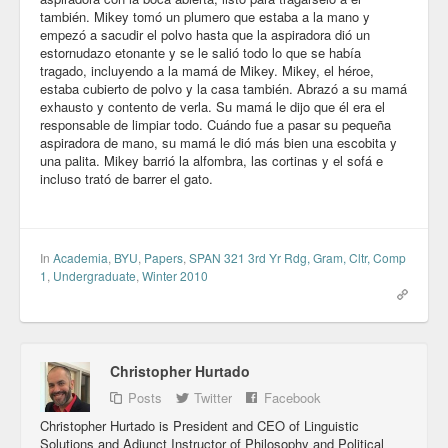
también. Mikey tomó un plumero que estaba a la mano y
Blog
empezó a sacudir el polvo hasta que la aspiradora dió un
estornudazo etonante y se le salió todo lo que se había
tragado, incluyendo a la mamá de Mikey. Mikey, el héroe,
estaba cubierto de polvo y la casa también. Abrazó a su mamá
exhausto y contento de verla. Su mamá le dijo que él era el
responsable de limpiar todo. Cuándo fue a pasar su pequeña
aspiradora de mano, su mamá le dió más bien una escobita y
una palita. Mikey barrió la alfombra, las cortinas y el sofá e
incluso trató de barrer el gato.
In
Academia
,
BYU
,
Papers
,
SPAN 321 3rd Yr Rdg, Gram, Cltr, Comp
1
,
Undergraduate
,
Winter 2010
Christopher Hurtado
Posts
Twitter
Facebook
Christopher Hurtado is President and CEO of Linguistic
Solutions and Adjunct Instructor of Philosophy and Political