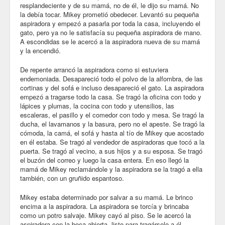
resplandeciente y de su mamá, no de él, le dijo su mamá. No
la debía tocar. Mikey prometió obedecer. Levantó su pequeña
Community
aspiradora y empezó a pasarla por toda la casa, incluyendo el
gato, pero ya no le satisfacía su pequeña aspiradora de mano.
Business
A escondidas se le acercó a la aspiradora nueva de su mamá
y la encendió.
Keynotes
De repente arrancó la aspiradora como si estuviera
Seminars
endemoniada. Desapareció todo el polvo de la alfombra, de las
cortinas y del sofá e incluso desapareció el gato. La aspiradora
Family
empezó a tragarse todo la casa. Se tragó la oficina con todo y
lápices y plumas, la cocina con todo y utensilios, las
escaleras, el pasillo y el comedor con todo y mesa. Se tragó la
Personal
ducha, el lavamanos y la basura, pero no el apeste. Se tragó la
cómoda, la camá, el sofá y hasta al tío de Mikey que acostado
Poetry
en él estaba. Se tragó al vendedor de aspiradoras que tocó a la
puerta. Se tragó al vecino, a sus hijos y a su esposa. Se tragó
Quotes
el buzón del correo y luego la casa entera. En eso llegó la
mamá de Mikey reclamándole y la aspiradora se la tragó a ella
Reading
también, con un gruñido espantoso.
Resume
Mikey estaba determinado por salvar a su mamá. Le brinco
encima a la aspiradora. La aspiradora se torcía y brincaba
como un potro salvaje. Mikey cayó al piso. Se le acercó la
Tools
aspiradora con la boca abierta, listo para tragárselo a él