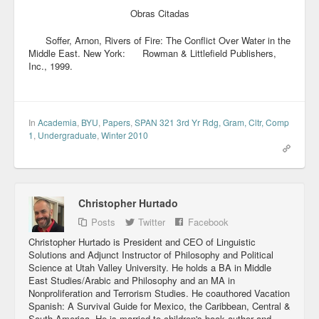
Obras Citadas
Soffer, Arnon, Rivers of Fire: The Conflict Over Water in the
Middle East. New York: Rowman & Littlefield Publishers,
Inc., 1999.
In
Academia
,
BYU
,
Papers
,
SPAN 321 3rd Yr Rdg, Gram, Cltr, Comp
1
,
Undergraduate
,
Winter 2010
Christopher Hurtado
Posts
Twitter
Facebook
Christopher Hurtado is President and CEO of Linguistic
Solutions and Adjunct Instructor of Philosophy and Political
Science at Utah Valley University. He holds a BA in Middle
East Studies/Arabic and Philosophy and an MA in
Nonproliferation and Terrorism Studies. He coauthored Vacation
Spanish: A Survival Guide for Mexico, the Caribbean, Central &
South America. He is married to children's book author and