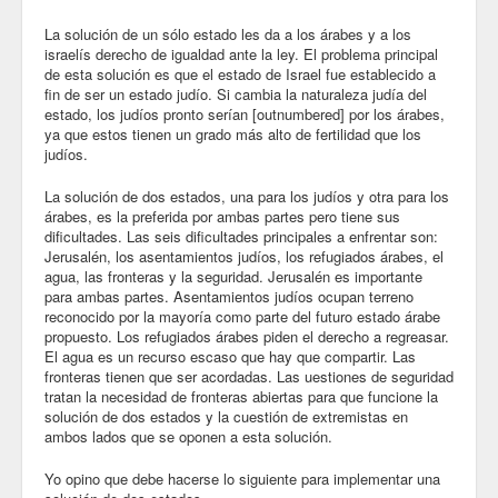
Community
La solución de un sólo estado les da a los árabes y a los
israelís derecho de igualdad ante la ley. El problema principal
de esta solución es que el estado de Israel fue establecido a
Business
fin de ser un estado judío. Si cambia la naturaleza judía del
estado, los judíos pronto serían [outnumbered] por los árabes,
Keynotes
ya que estos tienen un grado más alto de fertilidad que los
judíos.
Seminars
La solución de dos estados, una para los judíos y otra para los
Family
árabes, es la preferida por ambas partes pero tiene sus
dificultades. Las seis dificultades principales a enfrentar son:
Jerusalén, los asentamientos judíos, los refugiados árabes, el
Personal
agua, las fronteras y la seguridad. Jerusalén es importante
para ambas partes. Asentamientos judíos ocupan terreno
Poetry
reconocido por la mayoría como parte del futuro estado árabe
propuesto. Los refugiados árabes piden el derecho a regreasar.
Quotes
El agua es un recurso escaso que hay que compartir. Las
fronteras tienen que ser acordadas. Las uestiones de seguridad
Reading
tratan la necesidad de fronteras abiertas para que funcione la
solución de dos estados y la cuestión de extremistas en
Resume
ambos lados que se oponen a esta solución.
Tools
Yo opino que debe hacerse lo siguiente para implementar una