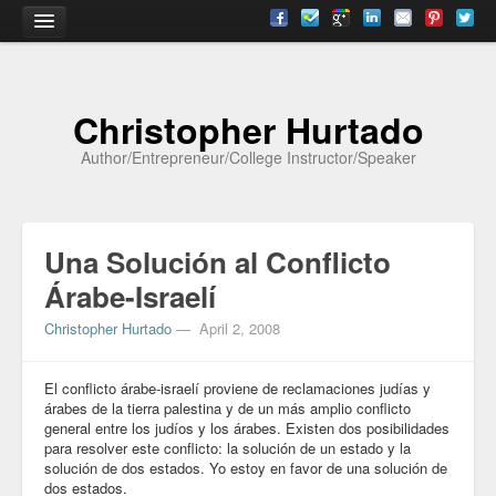
Home
Christopher Hurtado
About
Author/Entrepreneur/College Instructor/Speaker
Biography
Testimonials
Una Solución al Conflicto
Contact
Árabe-Israelí
Academia
Christopher Hurtado
—
April 2, 2008
Articles
El conflicto árabe-israelí proviene de reclamaciones judías y
Books
árabes de la tierra palestina y de un más amplio conflicto
general entre los judíos y los árabes. Existen dos posibilidades
CV
para resolver este conflicto: la solución de un estado y la
solución de dos estados. Yo estoy en favor de una solución de
Papers
dos estados.