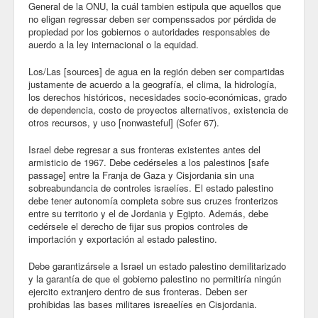
General de la ONU, la cuál tambien estipula que aquellos que
no eligan regressar deben ser compenssados por pérdida de
propiedad por los gobiernos o autoridades responsables de
auerdo a la ley internacional o la equidad.
Los/Las [sources] de agua en la región deben ser compartidas
justamente de acuerdo a la geografía, el clima, la hidrología,
los derechos históricos, necesidades socio-económicas, grado
de dependencia, costo de proyectos alternativos, existencia de
otros recursos, y uso [nonwasteful] (Sofer 67).
Israel debe regresar a sus fronteras existentes antes del
armisticio de 1967. Debe cedérseles a los palestinos [safe
passage] entre la Franja de Gaza y Cisjordania sin una
sobreabundancia de controles israelíes. El estado palestino
debe tener autonomía completa sobre sus cruzes fronterizos
entre su territorio y el de Jordania y Egipto. Además, debe
cedérsele el derecho de fijar sus propios controles de
importación y exportación al estado palestino.
Debe garantizársele a Israel un estado palestino demilitarizado
y la garantía de que el gobierno palestino no permitiría ningún
ejercito extranjero dentro de sus fronteras. Deben ser
prohibidas las bases militares isreaelíes en Cisjordania.