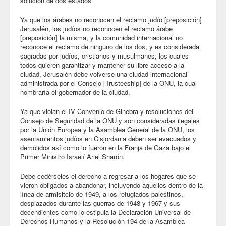
solución de dos estados.
Blog
Ya que los árabes no reconocen el reclamo judío [preposición]
Jerusalén, los judíos no reconocen el reclamo árabe
[preposición] la misma, y la comunidad internacional no
reconoce el reclamo de ninguno de los dos, y es considerada
sagradas por judíos, cristianos y musulmanes, los cuales
todos quieren garantizar y mantener su libre acceso a la
ciudad, Jerusalén debe volverse una ciudad internacional
administrada por el Consejo [Trusteeship] de la ONU, la cual
nombraría el gobernador de la ciudad.
Ya que violan el IV Convenio de Ginebra y resoluciones del
Consejo de Seguridad de la ONU y son consideradas ilegales
por la Unión Europea y la Asamblea General de la ONU, los
asentamientos judíos en Cisjordania deben ser evacuados y
demolidos así como lo fueron en la Franja de Gaza bajo el
Primer Ministro Israelí Ariel Sharón.
Debe cedérseles el derecho a regresar a los hogares que se
vieron obligados a abandonar, incluyendo aquellos dentro de la
línea de armisitcio de 1949, a los refugiados palestinos,
desplazados durante las guerras de 1948 y 1967 y sus
decendientes como lo estipula la Declaración Universal de
Derechos Humanos y la Resolución 194 de la Asamblea