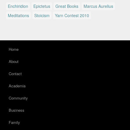
Enchiridion
Epictetus
Great Books
Marcus Aurelius
Meditations
Stoicism
Yarn Contest 2010
Home
About
Contact
Academia
Community
Business
Family